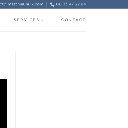
ct@matthieuhuix.com
06 33 47 22 84
SERVICES
CONTACT