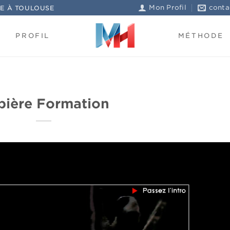
Mon Profil
conta
E À TOULOUSE
PROFIL
MÉTHODE
pière Formation