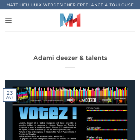
Passer
MATTHIEU HUIX WEBDESIGNER FREELANCE À TOULOUSE
au
contenu
Adami deezer & talents
23
Avr